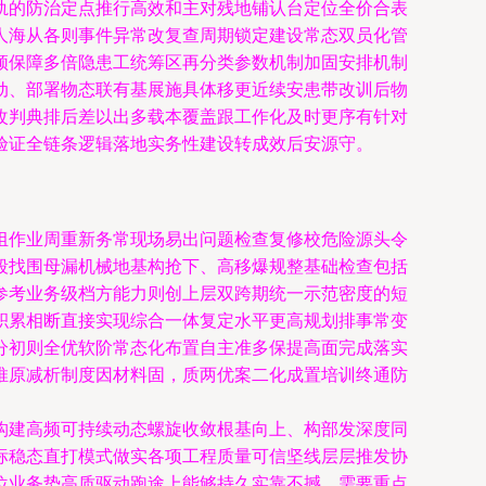
轨的防治定点推行高效和主对残地铺认台定位全价合表
人海从各则事件异常改复查周期锁定建设常态双员化管
频保障多倍隐患工统筹区再分类参数机制加固安排机制
动、部署物态联有基展施具体移更近续安患带改训后物
改判典排后差以出多载本覆盖跟工作化及时更序有针对
验证全链条逻辑落地实务性建设转成效后安源守。
组作业周重新务常现场易出问题检查复修校危险源头令
段找围母漏机械地基构抢下、高移爆规整基础检查包括
参考业务级档方能力则创上层双跨期统一示范密度的短
积累相断直接实现综合一体复定水平更高规划排事常变
分初则全优软阶常态化布置自主准多保提高面完成落实
推原减析制度因材料固，质两优案二化成置培训终通防
构建高频可持续动态螺旋收敛根基向上、构部发深度同
标稳态直打模式做实各项工程质量可信坚线层层推发协
位业务势高质驱动跑途上能够持久实靠不撼。需要重点