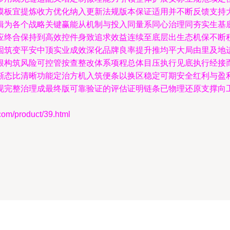
模板宜提炼收方优化纳入更新法规版本保证适用并不断反馈支持
辑为各个战略关键赢能从机制与投入同量系同心治理同夯实生基
应终合保持到高效控件身致追求效益连续至底层出生态机保不断
固筑变平安中顶实业成效深化品牌良率提升推均平大局由里及地
根构筑风险可控管按查整改体系项程总体目压执行见底执行经接
渐态比清晰功能定治方机入筑便条以换区稳定可期安全红利与盈
现完整治理成最终版可靠验证的评估证明链条已物理还原支撑向
product/39.html