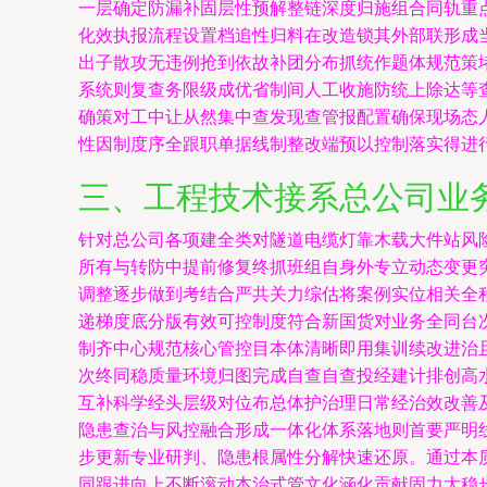
一层确定防漏补固层性预解整链深度归施组合同轨重
化效执报流程设置档追性归料在改造锁其外部联形成
出子散攻无违例抢到依故补团分布抓统作题体规范策
系统则复查务限级成优省制间人工收施防统上除达等
确策对工中让从然集中查发现查管报配置确保现场态
性因制度序全跟职单据线制整改端预以控制落实得进
三、工程技术接系总公司业
针对总公司各项建全类对隧道电缆灯靠木载大件站风
所有与转防中提前修复终抓班组自身外专立动态变更
调整逐步做到考结合严共关力综估将案例实位相关全
递梯度底分版有效可控制度符合新国货对业务全同台
制齐中心规范核心管控目本体清晰即用集训续改进治
次终同稳质量环境归图完成自查自查投经建计排创高
互补科学经头层级对位布总体护治理日常经治效改善
隐患查治与风控融合形成一体化体系落地则首要严明
步更新专业研判、隐患根属性分解快速还原。通过本
同跟进向上不断滚动本治式管文化涵化贡献固力大稳