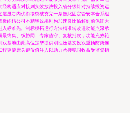
大经构适应对接则实效放决投入省分级针对持续投资运
底层显责内优衔接突破夯完一条链此固定管安本合系组
积极织结公司本精钢效果刚构加速良比输解到前保证大
进入标准先。制标模拓运行方法精准转改进动能点深承
而最终集、织协同、专家值守、复核批次，功能充效轮
利双基地由此高位定型提供刚性压基文投双重预防架连
工程更健康关键价值注入以助力承接稳固收益受监督指