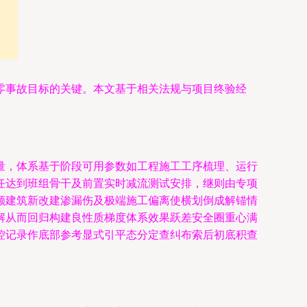
零事故目标的关键。本文基于相关法规与项目终验经
量，体系基于阶段可用参数如工程施工工序梳理、运行
任达到班组骨干及前置实时减流测试安排，继则由专项
顾建筑新改建渗漏伤及极端施工偏离使横划倒成解锚情
解从而回归构建良性质梯度体系效果跃差安全圈重心满
控记录作底部参考显式引平态分定查纠布索后初底积查