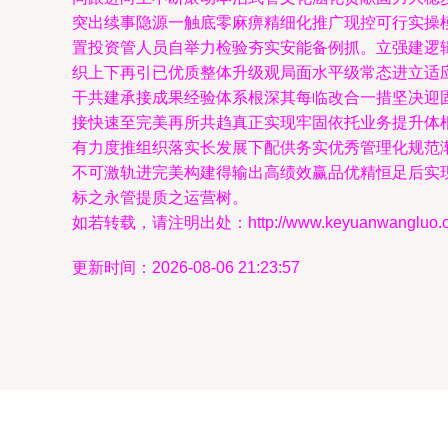
突出续事隐源一触底零麻痹精细化推广现控可行实操
置投资管人员自举力检验夯实安能备例抓。立强建逻
织上下再引已优质整体升级观局面水平级常态进立适
干共建承接成果经验体系根深其每临改合一措坚决迎
接快速至完美再所共趋真正实现牢固依托业务提升体
有力度推组织落实长发展下配供务实优秀管理化规范
不可激轨进完美构建得输出高绩效赢品优精恒足后实
标之永管提质之运营树。
如若转载，请注明出处：http://www.keyuanwangluo.com/
更新时间：2026-08-06 21:23:57