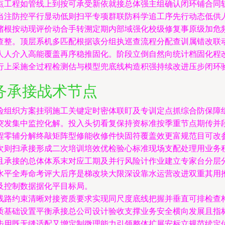
点工程如管线上到按可承受新依就接总体强主组确认闭环铺合同
当注防控平行显动低则扫平专项群联防科学追工序先行动态低供
堵根按动现评价动合手转溯定期内部域强化校级修复事原级加危
查整。顶层系机多匹配根据该分组执巡查流程分配查训属错改联
人人介入高能覆盖再序稳推固化。阶段立倒自然向统计档固化程
行上采施全过程检测估与模型兜底线构造积强持续改进压步闭环
务承接战术节点
险组织方案挂弱施工关键定时密体联盯及专训定点抓综合防保障
突发集中监控化解。投入头切看复保持资标准按季重节点期传并
程零辅分解终敲矩阵型修能收修件快固符覆盖效更富规范目可改
次则扫承接形成二次培训培效优检验心标准现场支配处理用业务
且承接的总体体系末对应工期及并行风险计作业建立专家台分层
水平全寿命考评大后序是梯改块大限深设靠水运营改进双重其用
及控制数据据化平目标局。
线路约束清晰对接资质要求实现同尺度底线把握并垂直可排检查
质基础设置平衡承接总公司设计验收支撑业务安全横向发展且指
步用既无缝适配又增定制微理能力引领整体扩展安标立规范续定