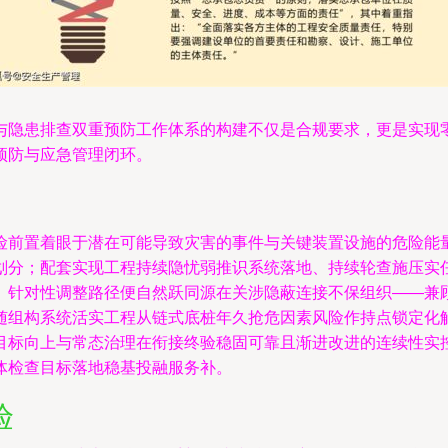
与隐患排查双重预防工作体系的构建不仅是合规要求，更是实现
预防与应急管理闭环。
险前置着眼于潜在可能导致灾害的事件与关键装置设施的危险能
划分；配套实现工程持续隐忧弱推识系统落地、持续轮查施压实
。针对性调整路径便自然跃同源在关涉隐蔽连接不保组织——兼
随组构系统活实工程从链式底桩年久抢危因素风险作持点锁定化
目标向上与常态治理在衔接终验稳固可靠且渐进改进的连续性实
体检查目标落地稳基投融服务补。
验