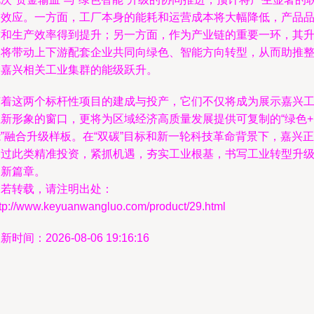
动效应。一方面，工厂本身的能耗和运营成本将大幅降低，产品
质和生产效率得到提升；另一方面，作为产业链的重要一环，其
级将带动上下游配套企业共同向绿色、智能方向转型，从而助推
个嘉兴相关工业集群的能级跃升。
随着这两个标杆性项目的建成与投产，它们不仅将成为展示嘉兴
业新形象的窗口，更将为区域经济高质量发展提供可复制的“绿色+
”融合升级样板。在“双碳”目标和新一轮科技革命背景下，嘉兴正
通过此类精准投资，紧抓机遇，夯实工业根基，书写工业转型升
的新篇章。
如若转载，请注明出处：
ttp://www.keyuanwangluo.com/product/29.html
新时间：2026-08-06 19:16:16