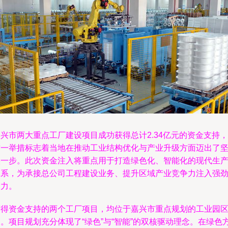
兴市两大重点工厂建设项目成功获得总计2.34亿元的资金支持，
这一举措标志着当地在推动工业结构优化与产业升级方面迈出了
实一步。此次资金注入将重点用于打造绿色化、智能化的现代生
体系，为承接总公司工程建设业务、提升区域产业竞争力注入强
动力。
获得资金支持的两个工厂项目，均位于嘉兴市重点规划的工业园
。项目规划充分体现了“绿色”与“智能”的双核驱动理念。在绿色